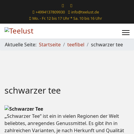
+4994137809930
info@teelust.de
Mo. - Fr. 12 bis 17 Uhr * Sa. 10 bis 16 Uhr
Aktuelle Seite:
Startseite
teefibel
schwarzer tee
schwarzer tee
„
Schwarzer Tee“ ist ein in vielen Regionen der Welt
beliebtes, anregendes Genussmittel. Es gibt ihn in
zahlreichen Varianten, je nach Herkunft und Qualität