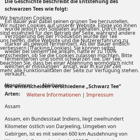
Die Geschichte beschreibt die Entstehung des
schwarzen Tees wie folgt:
Wir benutzen Cookies
Ein Bauer war dabei seinen grünen Tee herzustellen,
Wir nutzen Cookies auf unserer Website. Einige von ihnen
wurde jedoch von Soldaten aufgehalten. Durch diese
sind essenziell für den Betrieb der Seite, während andere
Verzögerung bei der Produktion wurde der Tee
uns helfen, diese Website und die Nutzererfahrung zu
stärker als gewollt fermentiert. Als der Bauer endlich
verbessern (Tracking Cookies). Sie können selbst
wieder bei seinem Tee ankam, hatte er zu 100%
entscheiden, ob Sie die Cookies zulassen möchten. Bitte
fermentierten und somit schwarzen Tee. Der Tee,
beachten Sie, dass bei einer Ablehnung womöglich nicht
welchen er misslungen" ansah, war in kurzer Zeit
mehr alle Funktionalitäten der Seite zur Verfügung stehen.
verkauft.
Akzeptieren
Ablehnen
Wir unterscheiden verschiedene „Schwarz Tee“
Arten:
Weitere Informationen
|
Impressum
Assam
Assam, ein Bundesstaat Indiens, liegt zweihundert
Kilometer östlich von Darjeeling, Umgeben von
Gebirgen, ist es mit seinen 600 km Ausdehnung von