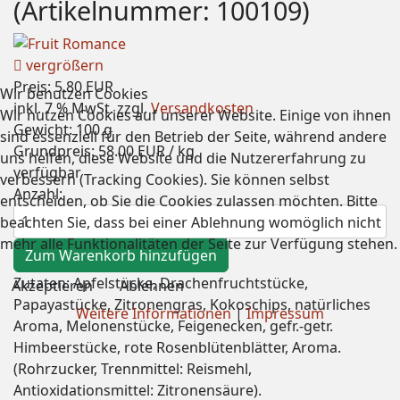
(Artikelnummer:
100109
)
vergrößern
Preis:
5.80 EUR
Wir benutzen Cookies
inkl. 7 % MwSt.
zzgl.
Versandkosten
Wir nutzen Cookies auf unserer Website. Einige von ihnen
Gewicht:
100 g
sind essenziell für den Betrieb der Seite, während andere
Grundpreis:
58.00 EUR
/ kg
uns helfen, diese Website und die Nutzererfahrung zu
verfügbar
verbessern (Tracking Cookies). Sie können selbst
Anzahl:
entscheiden, ob Sie die Cookies zulassen möchten. Bitte
beachten Sie, dass bei einer Ablehnung womöglich nicht
mehr alle Funktionalitäten der Seite zur Verfügung stehen.
Zutaten: Apfelstücke, Drachenfruchtstücke,
Akzeptieren
Ablehnen
Papayastücke, Zitronengras, Kokoschips, natürliches
Weitere Informationen
|
Impressum
Aroma, Melonenstücke, Feigenecken, gefr.-getr.
Himbeerstücke, rote Rosenblütenblätter, Aroma.
(Rohrzucker, Trennmittel: Reismehl,
Antioxidationsmittel: Zitronensäure).