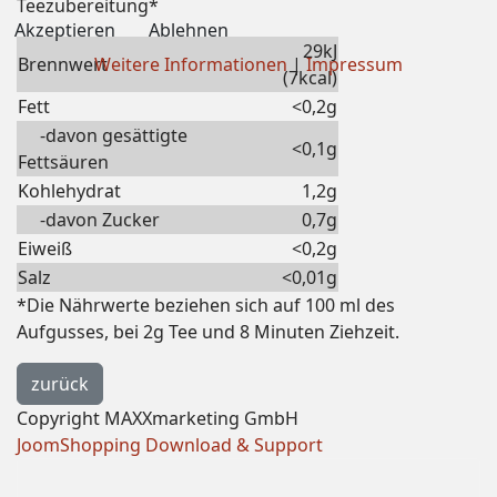
Teezubereitung*
Akzeptieren
Ablehnen
29kJ
Weitere Informationen
|
Impressum
Brennwert
(7kcal)
Fett
<0,2g
-davon gesättigte
<0,1g
Fettsäuren
Kohlehydrat
1,2g
-davon Zucker
0,7g
Eiweiß
<0,2g
Salz
<0,01g
*Die Nährwerte beziehen sich auf 100 ml des
Aufgusses, bei 2g Tee und 8 Minuten Ziehzeit.
Copyright MAXXmarketing GmbH
JoomShopping Download & Support