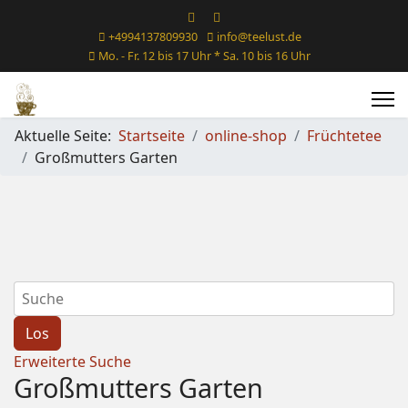
+4994137809930
info@teelust.de
Mo. - Fr. 12 bis 17 Uhr * Sa. 10 bis 16 Uhr
Aktuelle Seite:
Startseite
online-shop
Früchtetee
Großmutters Garten
Erweiterte Suche
Großmutters Garten