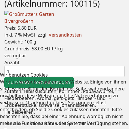
(Artikelnummer:
100115
)
vergrößern
Preis:
5.80 EUR
inkl. 7 % MwSt.
zzgl.
Versandkosten
Gewicht:
100 g
Grundpreis:
58.00 EUR
/ kg
verfügbar
Anzahl:
Wir benutzen Cookies
Wir nutzen Cookies auf unserer Website. Einige von ihnen
sind essenziell für den Betrieb der Seite, während andere
Zutaten: Hibiskusblüten, Korinthen, Papayawürfel,
uns helfen, diese Website und die Nutzererfahrung zu
Fliederbeeren, Aroma, gefr.-getr. Himbeer- und
verbessern (Tracking Cookies). Sie können selbst
Erdbeerstücke, schwarze Johannisbeeren,
entscheiden, ob Sie die Cookies zulassen möchten. Bitte
Heidelbeeren.
beachten Sie, dass bei einer Ablehnung womöglich nicht
mehr alle Funktionalitäten der Seite zur Verfügung stehen.
Durchschnittliche Nährwerte pro 100 ml