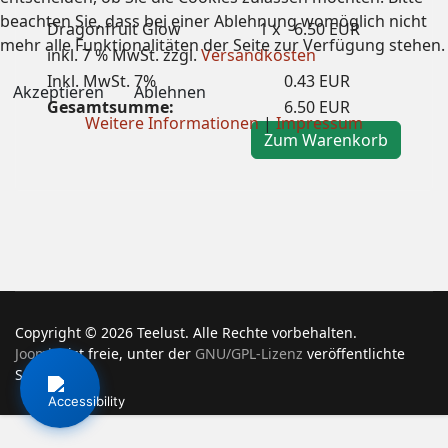
beachten Sie, dass bei einer Ablehnung womöglich nicht
Dragonfruit Glow
1 x
6.50 EUR
mehr alle Funktionalitäten der Seite zur Verfügung stehen.
inkl. 7 % MwSt.
zzgl.
Versandkosten
Inkl. MwSt. 7%
0.43 EUR
Akzeptieren
Ablehnen
Gesamtsumme:
6.50 EUR
Weitere Informationen
|
Impressum
Zum Warenkorb
Copyright © 2026 Teelust. Alle Rechte vorbehalten.
Joomla!
ist freie, unter der
GNU/GPL-Lizenz
veröffentlichte
Software.