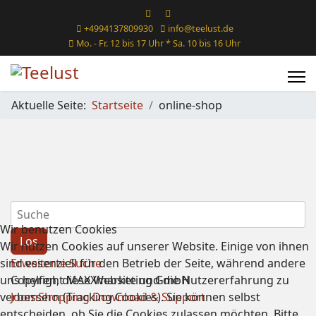
+4994137809930
info@teelust.de
Mo. - Fr. 12 bis 17 Uhr * Sa. 10 bis 16 Uhr
Aktuelle Seite:
Startseite
online-shop
Wir benutzen Cookies
Wir nutzen Cookies auf unserer Website. Einige von ihnen
sind essenziell für den Betrieb der Seite, während andere
Erweiterte Suche
uns helfen, diese Website und die Nutzererfahrung zu
Copyright MAXXmarketing GmbH
verbessern (Tracking Cookies). Sie können selbst
JoomShopping Download & Support
entscheiden, ob Sie die Cookies zulassen möchten. Bitte